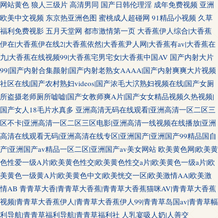
网站黄色
狼人三级片
高清男同
国产日韩伦理淫
成年免费视频
亚洲
欧美中文视频
东京热亚洲色图
蜜桃成人超碰网
91精品小视频
久草
福利免费视影
五月天堂网
都市激情第一页
大香蕉伊人综合|大香蕉
伊在|大香蕉伊在线2|大香蕉依然|大香蕉尹人网|大香蕉有av|大香蕉在
九|大香蕉在线视频99|大香蕉宅男宅女|大香蕉中国AV
国产内射大片
99|国产内射合集颜射|国产内射老熟女AAAA|国产内射爽爽大片视频
社区在线|国产农村熟妇videos|国产浓毛大泬熟妇视频在线|国产女厕
所盗摄老师厕所嘘嘘|国产女教师爽A片|国产女女精品视频久热视频|
国产女人18毛片水真多
亚洲高清无码在线观看|亚洲高清一区二区三
区不卡|亚洲高清一区二区三区电影|亚洲高清一线视频在线播放|亚洲
高清在线观看无码|亚洲高清在线专区|亚洲国产|亚洲国产99精品国自
产|亚洲国产av精品一区二区|亚洲国产av美女网站
欧美黄色网|欧美黄
色性爱一级A片|欧美黄色性交|欧美黄色性交a片|欧美黄色一级a片|欧
美黄色一级黄A片|欧美黄色中文|欧美恍交一区|欧美激情AA|欧美激
情AB
青青草大香|青青草大香蕉|青青草大香蕉猫咪AV|青青草大香蕉
视频|青青草大香蕉伊人|青青草大香蕉伊人99|青青草岛国av|青青草幅
利导航|青青草福利导航|青青草福利社
人乳宴吸人奶|人善交