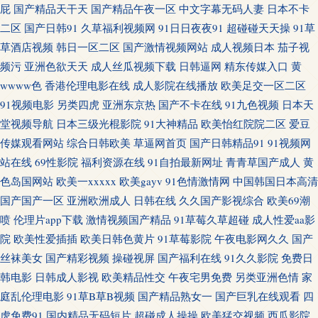
屁
国产精品天干天
国产精品午夜一区
中文字幕无码人妻
日本不卡
品欧美 久久男同 女优天堂 欧美色图第二页 青青青操 日本一级免费影片 微拍
二区
国产日韩91
久草福利视频网
91日日夜夜91
超碰碰天天操
91草
草酒店视频
韩日一区二区
国产激情视频网站
成人视频日本
茄子视
福利地址av 日本综合无码 偷窥自拍五月天 性爱射精福利社 网站av三级片 99
频污
亚洲色欲天天
成人丝瓜视频下载
日韩逼网
精东传媒入口
黄
wwww色
香港伦理电影在线
成人影院在线播放
欧美足交一区二区
福利 岛国电影网 国产性爱区一区 欧美另类综合网 日韩福利社1区 五月麻豆
91视频电影
另类四虎
亚洲东京热
国产不卡在线
91九色视频
日本天
堂视频导航
日本三级光棍影院
91大神精品
欧美怡红院院二区
爱豆
传媒 亚洲爱豆天堂玩 中日肏屄视频 99超碰在线精 超碰碰碰97操逼 国产对白
传媒观看网站
综合日韩欧美
草逼网首页
国产日韩精品91
91视频网
站在线
69性影院
福利资源在线
91自拍最新网址
青青草国产成人
黄
清晰 久久草草视频成人 青青操香蕉 色色干新网 五月天大香蕉 亚洲成人网站
色岛国网站
欧美一xxxxx
欧美gayv
91色情激情网
中国韩国日本高清
国产国产一区
亚洲欧洲成人
日韩在线
久久国产影视综合
欧美69潮
自慰黑丝 草逼小电影 福利射深夜av 韩日av网址 久久精品网站免费 男人天堂
喷
伦理片app下载
激情视频国产精品
91草莓久草超碰
成人性爱aa影
aaaa 人妖丝袜 色色五月天激情网 午夜寂寞伦理 在线资源91 91网站免费 Ts伪
院
欧美性爱插插
欧美日韩色黄片
91草莓影院
午夜电影网久久
国产
丝袜美女
国产精彩视频
操碰视屏
国产福利在线
91久久影院
免费日
娘自慰系列 成人剧场网址 国产精v色 九一成人秘网 青青操男人的天堂 瑟瑟
韩电影
日韩成人影视
欧美精品性交
午夜宅男免费
另类亚洲色情
家
庭乱伦理电影
91草B草B视频
国产精品熟女一
国产巨乳在线观看
四
五月天 性爱色图韩国 91狼友网操操 成人av福利院 国内av超碰 精品九九6 另
虎免费91
国内精品无码短片
超碰成人操操
欧美猛交视频
西瓜影院