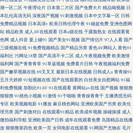
潮一区二区
午夜理论片
日本第二片区
国产免费大片
精品呦视频
日
本乱伦高清无码
深夜国产视频
91刺激视频
日本中文字幕一区
日韩
免费精品视频
日本高清v
欧美日韩伦理午夜
91碰超免费
亚洲色图网
站
精品欧美
成人AV在线观看
日本a级在线
干露脸熟女
在线观看黄
色网
成人抖音
爰上碰91
国产美女91视频
国产情侣片
97人人看
国产
三级视频在线
91免费视频精品
国产精品另类
黄色AV网站人
黄色91
福利社
污网址18禁
国产高清不卡二区
成人午夜视频免费
欧美激情
福利网
国产青青青草
91草逼视频
免费看片日韩
午夜视频福利免费
国产嫩草视频在线
69叉叉叉
最新日本在线视频
日韩成人a
青青操91
五月天婷婷
91短视频在线
国产在线观看的
白丝美女自慰网站
91福
利免费视频
加勒比91AV
91在线观看
黄网站av在线
国产视频
狠狠擼
狠狠擼
91桃色小视频
91激情
91干啪啪
青青操青青干
主播诱惑无码
专区
欧美视频电影
91播放
麻豆桃色网站
亚洲欧美国产另类
欧美伦
理另类
国产刺激对白
在线观看91精品
欧美成年视频
操碰操揉
成人
微拍福利导航
亚洲欧美国产日韩
成年在线观看免费
岛国精品在线播
放
狠狠撸第四色
欧美一页
女同电影在线观看
91网国产尤物在
毛片