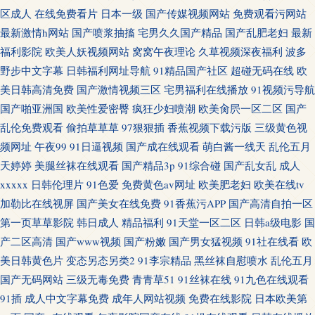
区成人
在线免费看片
日本一级
国产传媒视频网站
免费观看污网站
最新激情h网站
国产喷浆抽搐
宅男久久国产精品
国产乱肥老妇
最新
福利影院
欧美人妖视频网站
窝窝午夜理论
久草视频深夜福利
波多
野步中文字幕
日韩福利网址导航
91精品国产社区
超碰无码在线
欧
美日韩高清免费
国产激情视频三区
宅男福利在线播放
91视频污导航
国产啪亚洲国
欧美性爱密臀
疯狂少妇喷潮
欧美肏屄一区二区
国产
乱伦免费观看
偷拍草草草
97狠狠插
香蕉视频下载污版
三级黄色视
频网址
午夜99
91日逼视频
国产成在线观看
萌白酱一线天
乱伦五月
天婷婷
美腿丝袜在线观看
国产精品3p
91综合碰
国产乱女乱
成人
xxxxx
日韩伦理片
91色爱
免费黄色av网址
欧美肥老妇
欧美在线tv
加勒比在线视屏
国产美女在线免费
91香蕉污APP
国产高清自拍一区
第一页草草影院
韩日成人
精品福利
91天堂一区二区
日韩a级电影
国
产二区高清
国产www视频
国产粉嫩
国产男女猛视频
91社在线看
欧
美日韩黄色片
变态另态另类2
91李宗精品
黑丝袜自慰喷水
乱伦五月
国产无码网站
三级无毒免费
青青草51
91丝袜在线
91九色在线观看
91插
成人中文字幕免费
成年人网站视频
免费在线影院
日本欧美第