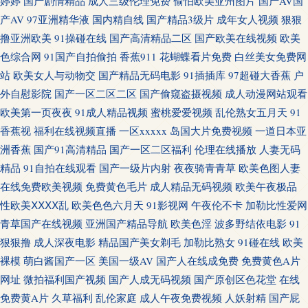
婷婷
国产剧情精品
成人三级伦理免费
偷怕欧美亚州图片
国产AV国
产AV
97亚洲精华液
国内精自线
国产精品3级片
成年女人视频
狠狠
下载 婷婷伊人网 含羞草影院福利院 老师美女丝袜啪啪 人妖视频ts 另类色色
撸亚洲欧美
91操碰在线
国产高清精品二区
国产欧美在线视频
欧美
色综合网
91国产自拍偷拍
香蕉911
花蝴蝶看片免费
白丝美女免费网
AV网天天 欧美日性 91se天美 老司机午夜精品 国产日本91在线 极品女神内射
站
欧美女人与动物交
国产精品无码电影
91插插库
97超碰大香蕉
户
久久蔴豆制片图 欧色图综合 www青草视频 成人青青草久久 国产精品传媒久
外自慰影院
国产一区二区二区
国产偷窥盗摄视频
成人动漫网站观看
欧美第一页夜夜
91成人精品视频
蜜桃爱爱视频
乱伦熟女五月天
91
久 激情另类AV 精品国产区123 日本视频a 三级av片在线看 91黄下载 91国内
香蕉视
福利在线视频直播
一区xxxxx
岛国大片免费视频
一道日本亚
洲香蕉
国产91高清精品
国产一区二区福利
伦理在线播放
人妻无码
产香蕉 91视频网在线 成人无码影院 国产精品豆花操逼 人妖黄色A片 丝袜美
精品
91自拍在线观看
国产一级片内射
夜夜骑青青草
欧美色图人妻
在线免费欧美视频
免费黄色毛片
成人精品无码视频
欧美午夜极品
腿中文字幕 综合久欧洲 91极品反差 国产熟妇久久 九九精品九九国产 三级黄
性欧美ⅩⅩⅩⅩ乱
欧美色色六月天
91影视网
午夜伦不卡
加勒比性爱网
青草国产在线视频
亚洲国产精品导航
欧美色淫
波多野结依电影
91
色白丝网站 午夜探花17c 在线夜间视频91 69成人视频 91视频网站网址 超碰
狠狠撸
成人深夜电影
精品国产美女剃毛
加勒比熟女
91碰在线
欧美
裸模
萌白酱国产一区
美国一级AV
国产人在线成免费
免费黄色A片
在线日韩 抖阴免费网页 黑丝av2558 精品人妻久久 欧美肏屄视频 日韩特黄 偷
网址
微拍福利国产视频
国产人成无码视频
国产原创区色花堂
在线
拍拍自超碰 在线成人色网 91社地址 av福利影院 东方成人AV在线 国产日韩精
免费黄A片
久草福利
乱伦家庭
成人午夜免费视频
人妖射精
国产屁