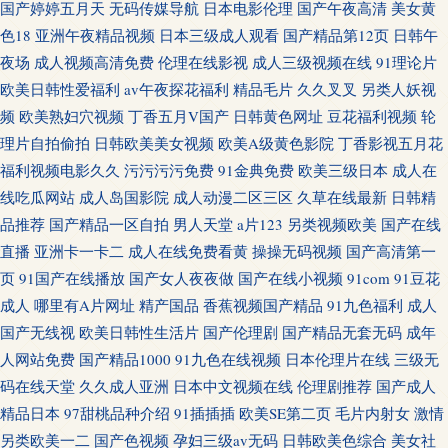
国产婷婷五月天
无码传媒导航
日本电影伦理
国产午夜高清
美女黄
色18
亚洲午夜精品视频
日本三级成人观看
国产精品第12页
日韩午
夜场
成人视频高清免费
伦理在线影视
成人三级视频在线
91理论片
欧美日韩性爱福利
av午夜探花福利
精品毛片
久久叉叉
另类人妖视
频
欧美熟妇穴视频
丁香五月V国产
日韩黄色网址
豆花福利视频
轮
理片自拍偷拍
日韩欧美美女视频
欧美A级黄色影院
丁香影视五月花
福利视频电影久久
污污污污免费
91金典免费
欧美三级日本
成人在
线吃瓜网站
成人岛国影院
成人动漫二区三区
久草在线最新
日韩精
品推荐
国产精品一区自拍
男人天堂
a片123
另类视频欧美
国产在线
直播
亚洲卡一卡二
成人在线免费看黄
操操无码视频
国产高清第一
页
91国产在线播放
国产女人夜夜做
国产在线小视频
91com
91豆花
成人
哪里有A片网址
精产国品
香蕉视频国产精品
91九色福利
成人
国产无线视
欧美日韩性生活片
国产伦理剧
国产精品无套无码
成年
人网站免费
国产精品1000
91九色在线视频
日本伦理片在线
三级无
码在线天堂
久久成人亚洲
日本中文视频在线
伦理剧推荐
国产成人
精品日本
97甜桃品种介绍
91插插插
欧美SE第二页
毛片内射女
激情
另类欧美一二
国产色视频
孕妇三级av无码
日韩欧美色综合
美女社