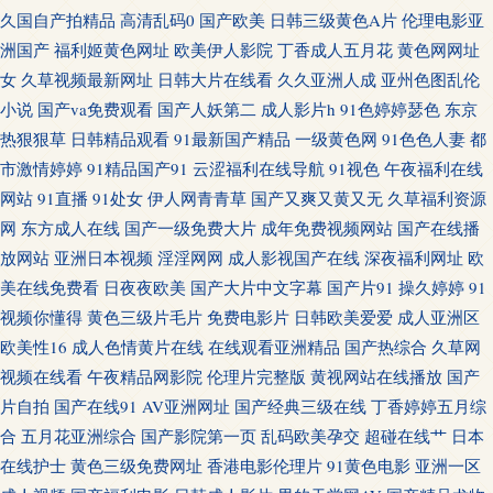
久国自产拍精品
高清乱码0
国产欧美
日韩三级黄色A片
伦理电影亚
香蕉网伊 狠狠撸88 A片网页 欧美淫色网站 午夜影院嗯啊嗯啊 91最新福利视
洲国产
福利姬黄色网址
欧美伊人影院
丁香成人五月花
黄色网网址
女
久草视频最新网址
日韩大片在线看
久久亚洲人成
亚州色图乱伦
频 国产AV自拍网 狼友社区 日日操超碰 91豆花视频在线 成人1级黄色 久久黄
小说
国产va免费观看
国产人妖第二
成人影片h
91色婷婷瑟色
东京
热狠狠草
日韩精品观看
91最新国产精品
一级黄色网
91色色人妻
都
色网 深夜天堂导航 91嫩草国产精品 超碰人人肏 黄色午夜理论 欧美涩涩导航
市激情婷婷
91精品国产91
云涩福利在线导航
91视色
午夜福利在线
网站
91直播
91处女
伊人网青青草
国产又爽又黄又无
久草福利资源
天天综合色图 91麻豆萝莉熟女 成人美女免费黄色 激情亭亭五月天 人妖资源
网
东方成人在线
国产一级免费大片
成年免费视频网站
国产在线播
放网站
亚洲日本视频
淫淫网网
成人影视国产在线
深夜福利网址
欧
网站 亚洲色情入口 97在线视频总站 国产TS直男 狼友性福 日韩av网址大全 亚
美在线免费看
日夜夜欧美
国产大片中文字幕
国产片91
操久婷婷
91
视频你懂得
黄色三级片毛片
免费电影片
日韩欧美爱爱
成人亚洲区
洲社区电影 99操97 丰满av 久久青草 色色一本岛色 91免费在线视频 超碰在线
欧美性16
成人色情黄片在线
在线观看亚洲精品
国产热综合
久草网
网98 极品美女在线观看 青青视频久久 午夜寻花在线观看 97搞在线 浮力草草
视频在线看
午夜精品网影院
伦理片完整版
黄视网站在线播放
国产
片自拍
国产在线91
AV亚洲网址
国产经典三级在线
丁香婷婷五月综
影院网址 老湿影院在线观看 五月花AAA 91亚洲网站 国产欧美另类激情 男人
合
五月花亚洲综合
国产影院第一页
乱码欧美孕交
超碰在线艹
日本
在线护士
黄色三级免费网址
香港电影伦理片
91黄色电影
亚洲一区
影音黄总在线 天天天天艹 91麻豆香蕉 成人dy亚洲 精品国产区久久 欧美综合