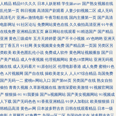
人精品
精品93久久久
日本人妖射精
学生妹avav
国产熟女视频在线
乱伦第一页
韩日视频
高清国产剧观看
人妻少妇视频二区
成人无码
高清毛片
亚洲av激情电影
午夜导航在线
国内主播第一页
国产高清
电影网址
91社区论坛
免费网站黄色在线
久久偷拍高清亚洲
91午夜
在线免费
亚洲精品第五页
麻豆网站在线观看
91精选国产
国产精品
亚洲
黄色三级成年
五月天婷婷爱
国产不卡小视频
AV色哟哟
亚洲天
堂丁香五月
91社网
美女视频黄全免费
国产精品第一页国
另类区另
类欧美
欧美色图乱伦小说
免费成人软件
黄色网址视频播放
国产日
产美产精品
成人午夜视频
伦理视频网站
黄色18禁网站
亚洲无码视
频在线
成人无码看片
91原创社区
伦理电影香港
成人免费
蜜桃91色
色
A片视频网
国产自在线
操欧美老女人
人人97综合精品
岛国免费
国产无码一二
蜜桃tv网站入口
国产第66页
另类国产在线
熟女自拍
偷拍
青青久视频
久草新视频在线
激情深爱欧美激情
91视频官网国
产
狠狠操-91
91我要操
国产ts视频网站
国产美女视频网站
91视频成
人下载
国产无码色色
91香蕉亚洲精品
91伊人加勒比
欧美狠狠插
日
韩精品高清
黄色av网
日本波多野吉衣
日韩在线观看精品
日本一级
电影
久草网页
97免费艹
岛国一区二区
岛国动作片在
波多野吉衣三