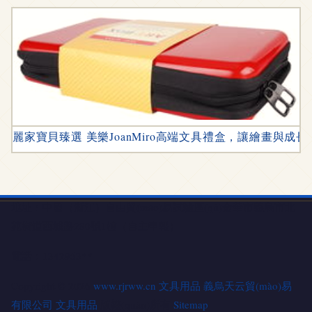
麗家寶貝臻選 美樂JoanMiro高端文具禮盒，讓繪畫與成長
地址：中國（浙江）自由貿(mào)易試驗區(qū)金華市義烏市北
苑街道西城路280號1樓（自主申報）
電話：1342953**
Copyright © 2026
www.rjrww.cn
文具用品
義烏天云貿(mào)易
有限公司
文具用品
版權(quán)所有
Sitemap