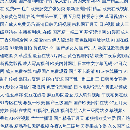
成人视频
国产福利电影
日韩成人影片
男的天堂网AV
国产精品尤物
在
免费a一毛片
欧美肠交扩张另类
最新亚洲日韩精品
欧美在线视频
色色 51大香蕉 成人AV在线资源 九九综合色网 人妖伪娘在线视频 亚洲欧美日
免费黄色网址在线
主播第一页
丁香五月网
性爱东京热
草逼视频78
国产成人免费无码
高清日韩无码视频
宗和网五月天
日b视频
成人三
韩簧片 97人人人人人 国产ts系列另类 免费亚洲精品色片 亚洲日韩影院 爱豆
级网站在
主播福利姬h在线
国产精一精二区
基情涩涩网
51漫画成人
丁香5月综合网
91爱爱com
伊人涩涩射
黄色视频网址导航
91国在线
传媒TVxX 狠狠肏成人专区 欧美中字 亚洲另类偷拍精品 av福利社 国厂黄色
观看
91最新自拍
黄色软件91
国产操女人
国产乱人
欧美乱欲视频
超
碰吃瓜
久草涩涩
最新在线A片网址
黄色视屏网站
欧美午夜寂寞影院
欧美青青草 午夜97福利 99热青青 九一白虎 日韩三级中文 91豆花制片厂 豆花
新视觉影视
成人写真福利
欧美内射网址
日本中文字幕无码
97日穴
91网 狼友福利导航 日韩综合色图 91搞熟女 成人九草视频 狼人综合成干网 熟
网
成人免费在线
精品国产免费观看
国产不卡高清
91av在线播放
91
制作传媒
岛国av资源
超碰91资源
国产乱一乱二乱三
日韩美女直播
女视频一区 97干在线 激情影院A片
91尤物69
蜜桃午夜激情
免费伦理电影
日本电影伦理片
黄瓜视频成
人
性爱婷婷
爱豆在线看
麻豆影院爱爱
成人软件视频
午夜宅男在线
91专区在线
狠狠干欧美
国产三级国产
国产欧美日韩在线
97五月天
婷婷
日韩在线网
91福利社视频
福利导航
A片三级网站
久草视频8
香蕉APP污视频
艹艹艹插逼
国产精品五月天
狠狠操欧美性爱
国产绝
色精品
精品孕妇无码视频
午夜A片三级片
天美果冻传媒
久久国产成