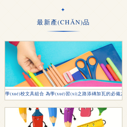
最新產(CHǍN)品
學(xué)校文具組合 為學(xué)習(xí)之路添磚加瓦的必備之