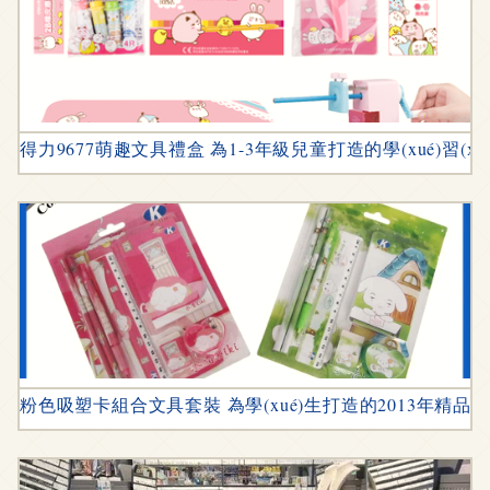
得力9677萌趣文具禮盒 為1-3年級兒童打造的學(xué)習(xí
粉色吸塑卡組合文具套裝 為學(xué)生打造的2013年精品學(xu