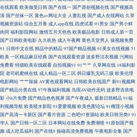
在线观看
欧美做受日韩
国产在线一
国产原创视频在线
国产视频高
类av性爱 日本a黄 五月花性视 自拍第39页 99超碰总站 超碰在线96 国产资源
清
国产丝袜一区
黄色av网址大全
人妻乱视
国产成人在线网站
久草
视频资源站
综合五月香
成人app在线
四虎试看
91男女
国产男小鲜
自拍 九九这里都是精品 青青草狼友集中营 丝袜性爱 亚洲欧美日韩簧片 91观
肉同
福利影院网站
激情五月天色色
欧美极品电影
日韩成人第一页
国产日韩欧美电影
久久机热
成人午夜网
黄色天堂男人
操视频免费
看国产白丝 超碰另类 含羞草91 久久超碰 男女爱爱午夜剧场 日韩91 影音先锋
91
日韩中文在线
精品中的精品
97国产精品视频
91美女在线视频
51
欧美
一区精品麻豆经典
国产在线观看资源
波多野洁衣视频
污网站
操逼网 97精品色情 超碰97自慰 国产精品群交 精东91 欧美一二三四操 亚洲97
免费看
特级欧美在线观看
自拍视频91
91艹艹
久草网在线
18福利影
涩色 91TS人妖另类 99精品外围视频 超碰天天人人 九九精品久久 欧美另类色
院
老司机蜜桃在线
成人精品一区二区
韩日爆乳无码三级
欧美伦理
电影网站
艹艹操操
AV黄色观看网站
日韩欧美在线国产
新91视频网
日韩成人动漫 亚洲97在线视频 91传媒免费看 精品久久欧洲 操人妻11234 久
国产精品分类在线
97午夜福利视频
岛国AV动作无码
波多野吉依电
影
小h片免费
国产精品色色视屏
国产午夜成人
最新日韩精品
91福
草黄色 欧美三极 三级片av操操 69福利影院 肏屄色网 国产欧美日韩爆草 久久
利视频导航
欧美喷水影院
91爱爱视频
欧美色图论坛
91榴莲小视频
国产高清一卡新区
国产看片资源
二色吧97资源站
欧美日韩另类0
91
国产精品区 欧美少妇第一页 少妇黑森林 亚洲东方AV 91黑丝高跟后入 avtt五
华人
国产日韩一区二区
日本网站在线免费
免费潮喷
91原创国产视
频
成人吃瓜福利
国产在线9
操碰高清免费视频
午夜电影全集
国产
月香 国产av性爱网 久久av人体电影 欧美性爱网页 熟女午夜国产婷婷 亚洲日