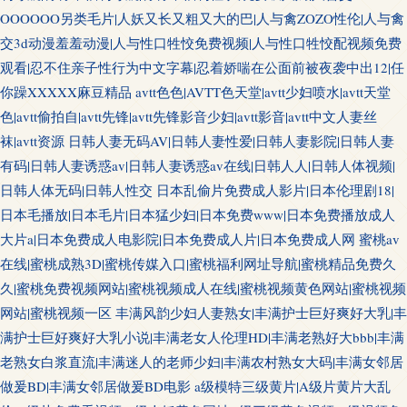
OOOOOO另类毛片|人妖又长又粗又大的巴|人与禽ZOZO性伦|人与禽
交3d动漫羞羞动漫|人与性口牲恔免费视频|人与性口牲恔配视频免费
观看|忍不住亲子性行为中文字幕|忍着娇喘在公面前被夜袭中出12|任
你躁XXXXX麻豆精品
avtt色色|AVTT色天堂|avtt少妇喷水|avtt天堂
色|avtt偷拍自|avtt先锋|avtt先锋影音少妇|avtt影音|avtt中文人妻丝
袜|avtt资源
日韩人妻无码AV|日韩人妻性爱|日韩人妻影院|日韩人妻
有码|日韩人妻诱惑av|日韩人妻诱惑av在线|日韩人人|日韩人体视频|
日韩人体无码|日韩人性交
日本乱偷片免费成人影片|日本伦理剧18|
日本毛播放|日本毛片|日本猛少妇|日本免费www|日本免费播放成人
大片a|日本免费成人电影院|日本免费成人片|日本免费成人网
蜜桃av
在线|蜜桃成熟3D|蜜桃传媒入口|蜜桃福利网址导航|蜜桃精品免费久
久|蜜桃免费视频网站|蜜桃视频成人在线|蜜桃视频黄色网站|蜜桃视频
网站|蜜桃视频一区
丰满风韵少妇人妻熟女|丰满护士巨好爽好大乳|丰
满护士巨好爽好大乳小说|丰满老女人伦理HD|丰满老熟好大bbb|丰满
老熟女白浆直流|丰满迷人的老师少妇|丰满农村熟女大码|丰满女邻居
做爰BD|丰满女邻居做爰BD电影
a级模特三级黄片|A级片黄片大乱