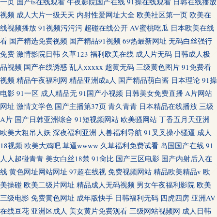
一页
国产ts在线观看
午夜影院国产在线
91操在线观看
日韩在线播放
视频
成人大片一级天天
内射性爱网址大全
欧美社区第一页
欧美在
线视频播放
91视频污污污
超碰在线公开
AV蜜桃吃瓜
日本欧美在线
看
国产精选免费视频
国产精品91视频
69热最新网址
无码白丝强行
免费
激情影院日韩
久草123
福利欧美在线
成人片无码
日韩成人极
品视频
国产在线诱惑
乱人xxxxx
超黄无码
三级黄色图片
91免费看
视频
精品午夜福利网
精品亚洲成a人
国产精品萌白酱
日本理论
91操
电影
91一区
成人精品无
91国产小视频
日韩美女免费直播
A片网站
网址
激情文学色
国产主播第37页
青久青青
日本精品在线播放
三级
A片
国产日韩亚洲综合
91短视频网站
欧美骚网站
丁香五月天亚洲
欧美大粗吊人妖
深夜福利亚洲
人兽福利导航
91叉叉操小骚逼
成人
18视频
欧美大鸡吧
草逼wwww
久草福利免费试看
岛国国产在线
91
人人超碰青青
美女白丝18禁
91肏比
国产三区电影
国产内射后入在
线
黄色网址网站网址
97超在线视
免费视频网站
精品欧美精品v
欧
美操碰
欧美二级片网址
精品成人无码视频
男女午夜福利影院
欧美
三级电影
免费黄色网址
成年版快手
日韩福利无码
四虎四房
亚洲AV
在线豆花
亚洲区成人
美女黄片免费观看
三级网站视频网
成人日韩