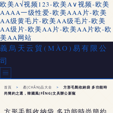
欧美A√视频123-欧美A∨视频-欧美
AAAA一级性爱-欧美AAA片-欧美
AA级黄毛片-欧美AA级毛片-欧美
AA级片-欧美AA片-欧美AA片欧-欧
美AA网站
義烏天云貿(MÀO)易有限公
司
首頁
>
產(CHǍN)品大全
>
方形毛氈收納袋 多功能時
尚簡約之選，韓國風(FĒNG)文具辦公新寵
方形毛氈收納袋 多功能時尚簡約