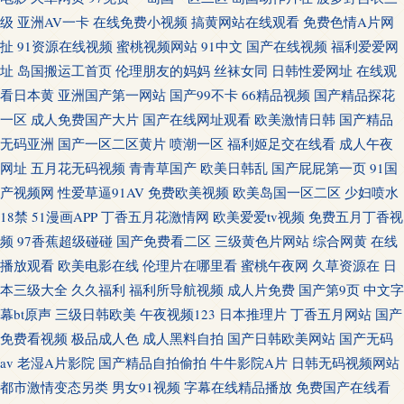
级
亚洲AV一卡
在线免费小视频
搞黄网站在线观看
免费色情A片网
扯
91资源在线视频
蜜桃视频网站
91中文
国产在线视频
福利爱爱网
址
岛国搬运工首页
伦理朋友的妈妈
丝袜女同
日韩性爱网址
在线观
看日本黄
亚洲国产第一网站
国产99不卡
66精品视频
国产精品探花
一区
成人免费国产大片
国产在线网址观看
欧美激情日韩
国产精品
无码亚洲
国产一区二区黄片
喷潮一区
福利姬足交在线看
成人午夜
网址
五月花无码视频
青青草国产
欧美日韩乱
国产屁屁第一页
91国
产视频网
性爱草逼91AV
免费欧美视频
欧美岛国一区二区
少妇喷水
18禁
51漫画APP
丁香五月花激情网
欧美爱爱tv视频
免费五月丁香视
频
97香蕉超级碰碰
国产免费看二区
三级黄色片网站
综合网黄
在线
播放观看
欧美电影在线
伦理片在哪里看
蜜桃午夜网
久草资源在
日
本三级大全
久久福利
福利所导航视频
成人片免费
国产第9页
中文字
幕bt原声
三级日韩欧美
午夜视频123
日本推理片
丁香五月网站
国产
免费看视频
极品成人色
成人黑料自拍
国产日韩欧美网站
国产无码
av
老湿A片影院
国产精品自拍偷拍
牛牛影院A片
日韩无码视频网站
都市激情变态另类
男女91视频
字幕在线精品播放
免费国产在线看