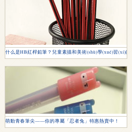
什么是HB紅桿鉛筆？兒童素描和美術(shù)學(xué)習(xí)
萌動青春筆尖——你的專屬「忍者兔」特惠熱賣中！