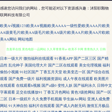
感谢您访问我们的网站，您可能还对以下资源感兴趣：沭阳职颗物
联网科技有限公司
欧美A√视频123|欧美A∨视频|欧美AAAA一级性爱|欧美AAA片|欧美
AA级黄毛片|欧美AA级毛片|欧美AA级片|欧美AA片|欧美AA片欧|欧
美AA网站
网站地图
91国产视频在线 日本a√在线观看 爱豆传媒映视AV 浮力影院AV 国产久艹网
日本一级大片
微拍福利在线观看
91香蕉APP
国产二区三区
国产精
品性
乱伦种子
美国伦理大片
国产二区在线观看
美女伦理视频
福利
含羞草在线 黄色电影一品网站 久久草青青草av 欧美不卡网 青青热久久 日韩
偷拍小视频
91社区国产
丁香五月天堂
欧美变态一区
国产综合在线
观看
国产免费一级片
福利视频资源站
成人午夜在线观看
欧美图片
在线色网 无码高清h网站 抖阴免费版撸啊撸 九一免费看片网站 天堂网无码
在线观看
在线观看h视频
国产a级0
变性人妖
国产福利永久
日韩中文
字幕观看
足交在线播放91
丁香五月色网站
黄色3级抢网站
国产一区
一本超碰97在线 99热首页 超碰大香蕉av 国产精品九九精品 韩国AV看片网站
二区
日本一级婬片
久久免费手机视频
学生妹Av网站
亚洲人成免费
网站
91大神自拍
福利片在线观看
国产成人内射无码
激情五月极品
另类操逼网 欧美成人性爱综合 青青操网站 天天操B日韩无码 香蕉视频在线