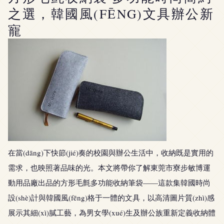
之選，韓國風(FĒNG)文具辦公新
寵
在當(dāng)下快節(jié)奏的校園與辦公生活中，收納既是實用的
需求，也映照著品味的光。本文將帶你了解東莞市寮步敏博運
動用品廠出品的方形毛氈多功能收納筆袋——這款集韓國時尚
設(shè)計與韓國風(fēng)格于一體的文具，以高清圖片質(zhì)感
展示其細(xì)膩工藝，為男女學(xué)生及辦公族重新定義收納體