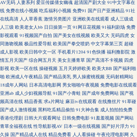
AV无码
人妻系列
爱豆传媒倩女幽魂
超清国产剧大全
91中文字幕在
线
免费在线小视频
吃瓜福利小视频
免费91
国产日产亚洲精品
91社
美韩AV 91深夜网站色 变态另类区 国产AV后入久久 精品爱啪 人人艹逼 香蕉
在线高清
人人草香蕉
激情另类图片
亚洲欧美在线观看
成人三级成
人三级
欧美老女人bb
日日操第一页
91网豆花视频
91福利剧场
免费
视频www 91豆花吃瓜视频 草草福利电影 国产男女啪视频 久久只这里有精品
影视观看
91视频国产自拍
国产美女在线视频
欧美又大
无码四虎
女
日本操逼福利在线 五月天大香蕉 在线狼友 www五月天色 国产精品第十页 久
同激吻视频
极品性爱导航
欧美国产拳交喷奶
中文字幕第三页
超碰
成人影视
欧美日韩中文一区
手机看片1204
91色快播
福利撸影院
激
久新址视 青青青草国产 网站黄色片 影音先锋丝袜诱惑 AV大香蕉 大香蕉福利
情五月天国产
综合网五月天
美女主播青草
国产高清不卡视频
四虎
影视
欧美一区在线
操碰视频
五月天婷婷欧美
欧美大BB
国产福利啪
社区 黄色婷婷网站 青草午夜影院 天天操B视频 2026天天肏 97午夜剧场 第一
啪
欧洲成人午夜精品
国产精品美乳
男人操蜜桃视频
无码射精网站
18成年人网站
日本高清电影网
男女啪啪午夜视频
免费电影在线观看
福利av 精东成人网 欧美成人六 日韩人妻无码同性 亚洲三极 91入在线观看 成
亚洲ab
成人少妇视频导航
91国产小青蛙
国产成年免费网站
国产视
频高清在线
精品香蕉
求a片网址
麻豆tv在线观看
在线撸丝片
91草碰
人在线69 黄色无码91精东 欧美激情论坛 婷婷五月天色网 91岛国大片 www簧
国产成人激情视频
黑料吃瓜精品偷拍
91大神合集
成人拍拍拍免费
香港伦理剧
日韩大片观看网址
日韩免费电影
91羞羞视频
国产网站
片网站 国产草草久久 玖玖热精品6 日本浮力影院 尤物影视 99福利电影 传媒
青草全福视在线
性导航影视AV
日本一级在线视频
国产好片浮力
91
二区传媒 黑丝逼白浆 免费日七视频 日韩综合色 伊人福利影院 97不卡视频 大
久操
国产精品成人在线
精品免费看
人人看操碰
午夜伦理电影网
久