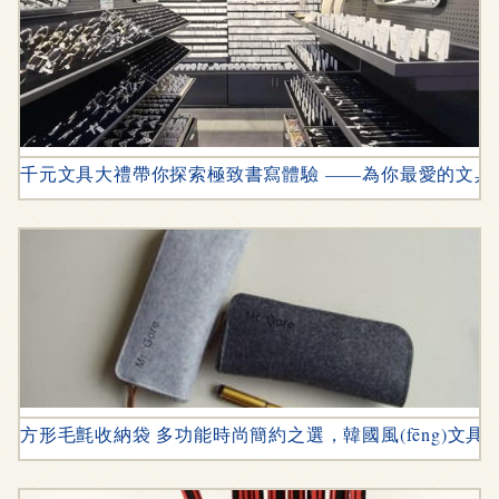
千元文具大禮帶你探索極致書寫體驗 ——為你最愛的文具打c
方形毛氈收納袋 多功能時尚簡約之選，韓國風(fēng)文具