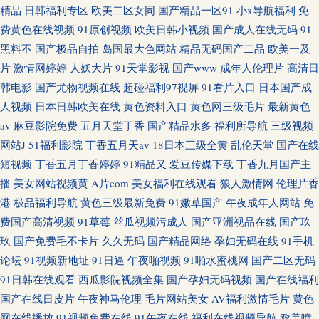
精品
日韩福利专区
欧美二区女同
国产精品一区91
小x导航福利
免
费黄色在线视频
91原创视频
欧美日韩小视频
国产成人在线无码
91
黑料不
国产极品自拍
岛国最大色网站
精品无码国产二品
欧美一及
片
激情网婷婷
人妖大片
91天堂影视
国产www
成年人伦理片
高清日
韩电影
国产尤物视频在线
超碰福利97视屏
91看片入口
日本国产成
人视频
日本日韩欧美在线
黄色资料入口
黄色网三级毛片
最新黄色
av
麻豆影院免费
五月天堂丁香
国产精品水多
福利所导航
三级视频
网站J
51福利影院
丁香五月天av
18日本三级全黄
乱伦天堂
国产在线
短视频
丁香五月丁香婷婷
91精品又
爱豆传媒下载
丁香九月国产主
播
美女网站视频黄
A片com
美女福利在线观看
狼人激情网
伦理片香
港
极品福利导航
黄色三级最新免费
91嫩草国产
午夜成年人网站
免
费国产高清视频
91草莓
丝瓜视频污成人
国产亚洲视品在线
国产玖
玖
国产免费毛不卡片
久久无码
国产精品网络
孕妇无码在线
91手机
论坛
91视频新地址
91日逼
午夜啪视频
91啪水蜜桃网
国产二区无码
91日韩在线观看
西瓜影院视频全集
国产孕妇无码视频
国产在线福利
国产在线日皮片
午夜神马伦理
毛片网站美女
AV福利激情毛片
黄色
网在线播放
91视频免费在线
91午夜在线
福利在线视频导航
欧美喷